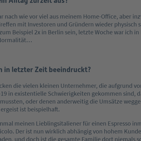
in Alltag zurzeit aus?
ar nach wie vor viel aus meinem Home-Office, aber in
Treffen mit Investoren und Gründern wieder physisch st
 zum Beispiel 2x in Berlin sein, letzte Woche war ich i
Normalität…
 in letzter Zeit beeindruckt?
cken die vielen kleinen Unternehmer, die aufgrund vo
9 in existentielle Schwierigkeiten gekommen sind, da
n mussten, oder denen anderweitig die Umsätze wegge
rgeist ist beispielhaft.
mal meinen Lieblingsitaliener für einen Espresso in
Vicolo. Der ist nun wirklich abhängig von hohem Kunden
den, und doch ist die gesamte Familie dort niemals s