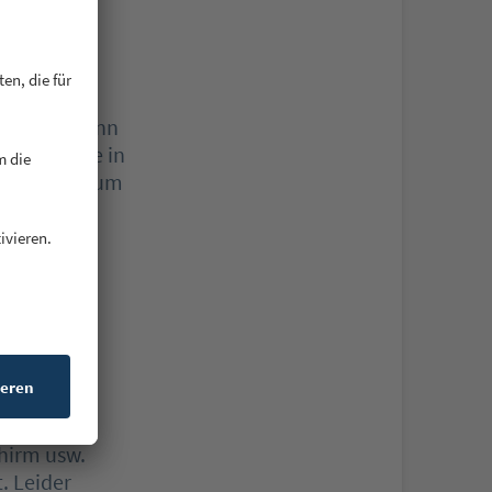
ichtig ist,
nen. Das kann
hsel gerade in
ihren Weg zum
ie zuvor
 Sports-
hirm usw.
. Leider