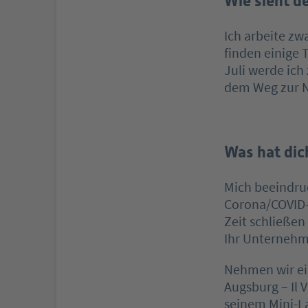
Wie sieht de
Ich arbeite zw
finden einige 
Juli werde ich
dem Weg zur 
Was hat dich
Mich beeindru
Corona/COVID-1
Zeit schließe
Ihr Unternehme
Nehmen wir ein
Augsburg – Il 
seinem Mini-La