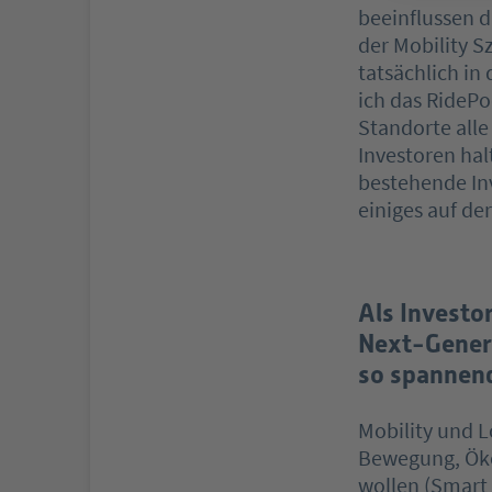
beeinflussen d
der Mobility Sz
tatsächlich in
ich das RidePo
Standorte alle
Investoren hal
bestehende Inv
einiges auf der
Als Investo
Next-Genera
so spannen
Mobility und L
Bewegung, Öko
wollen (Smart 