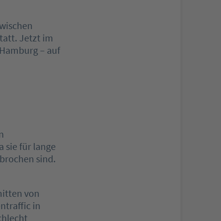
zwischen
att. Jetzt im
n Hamburg – auf
n
 sie für lange
brochen sind.
mitten von
traffic in
chlecht