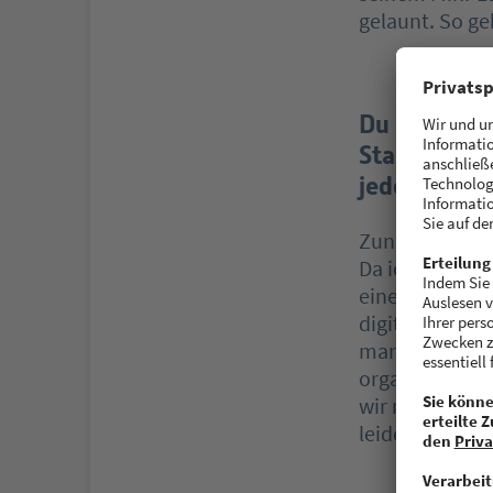
gelaunt. So ge
Du bist sel
Startups be
jeden Fall 
Zunächst einma
Da ich mich au
eine gewisse 
digitaler Gesc
marktorientie
organisatorisc
wir mehr weib
leider immer 