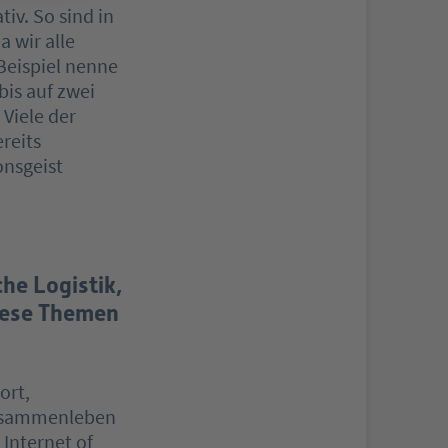
iv. So sind in
a wir alle
Beispiel nenne
bis auf zwei
 Viele der
reits
onsgeist
he Logistik,
iese Themen
ort,
zusammenleben
 Internet of