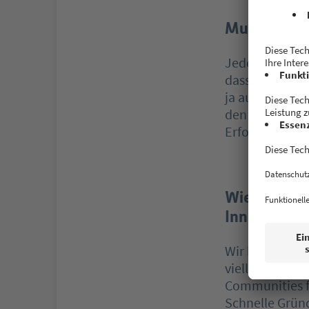
Muss Jede/r
Jede/r kann ei
dass man die B
ja auch durcha
den ersten 2-
Erfolg.
Wie glaubst
Innovations
Wir haben zunä
vielleicht nic
Communities f
Schnelle Gründ