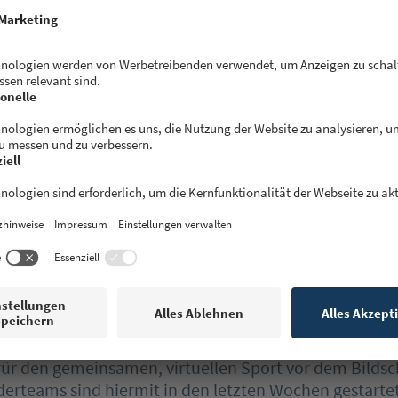
 mal scheitern?
nmal scheitern, das ist heute nicht mehr so schlimm. W
ereitschaft mitbringt, aus den eigenen Fehlern zu ler
us im selben Startup der Fall sein, einen Strategiewec
3 Jahren nehmen viele Startups vor und finden somit 
 du beeinflusst die derzeitige Pandemie die
bereitschaft in Deutschland?
chst einmal recht viele neue Startups in Bereichen, d
ht so auf unserem Radar waren. Home delivery services,
ür den gemeinsamen, virtuellen Sport vor dem Bildsc
erteams sind hiermit in den letzten Wochen gestartet