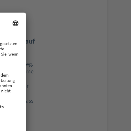
andenen
ünder/in auf
as mal vorweg.
sehe ich gerne
g neuer
kunden- oder
männisch-
wünschen, dass
ang ist mir