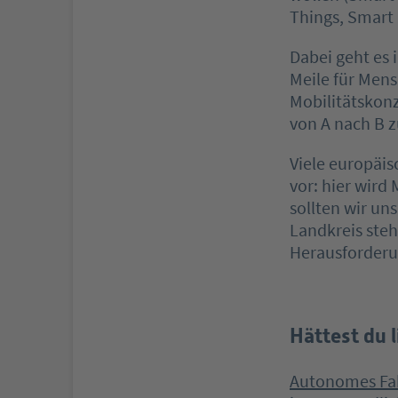
Things, Smart
Dabei geht es 
Meile für Men
Mobilitätskon
von A nach B zu
Viele europäi
vor: hier wird 
sollten wir un
Landkreis steh
Herausforderu
Hättest du 
Autonomes Fa