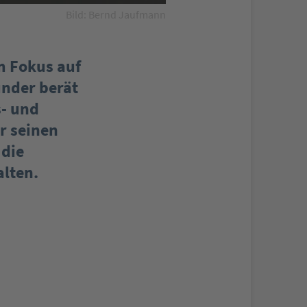
Bild: Bernd Jaufmann
m Fokus auf
ünder berät
s- und
r seinen
 die
alten.