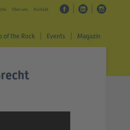
che
Über uns
Kontakt
p of the Rock
Events
Magazin
Brecht