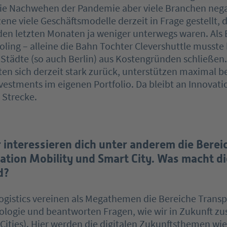
ie Nachwehen der Pandemie aber viele Branchen negat
ene viele Geschäftsmodelle derzeit in Frage gestellt, d
 den letzten Monaten ja weniger unterwegs waren. Als 
oling – alleine die Bahn Tochter Clevershuttle musste 
 Städte (so auch Berlin) aus Kostengründen schließen.
ten sich derzeit stark zurück, unterstützen maximal be
estments im eigenen Portfolio. Da bleibt an Innovati
 Strecke.
r interessieren dich unter anderem die Bereic
tion Mobility und Smart City. Was macht d
d?
ogistics vereinen als Megathemen die Bereiche Transp
logie und beantworten Fragen, wie wir in Zukunft 
Cities). Hier werden die digitalen Zukunftsthemen wie