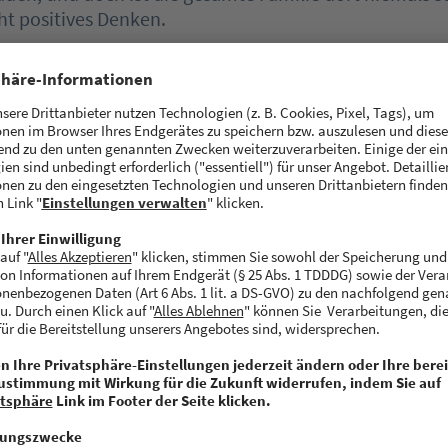
ht positives Denken.
bst Mehrfachgründer und stehst heute gest
ratend zur Seite. Was muss ein/e junge/r Gr
mitbringen?
l muss ein/e GründerIn nicht unbedingt jung sein, d
sschließlich mit digitalen Gründerteams beschäftige, 
Komplementarität im Gründerteam. Für die Umsetzun
häftsmodelle braucht es demnach einen IT’ler, einen 
rten Gründer und eventuell einen weiteren eher kauf
h orientierten Gründer. Ich würde mir grundsätzlich 
liche Gründer in Deutschland sehen. Der Männerüberh
noch zu hoch.