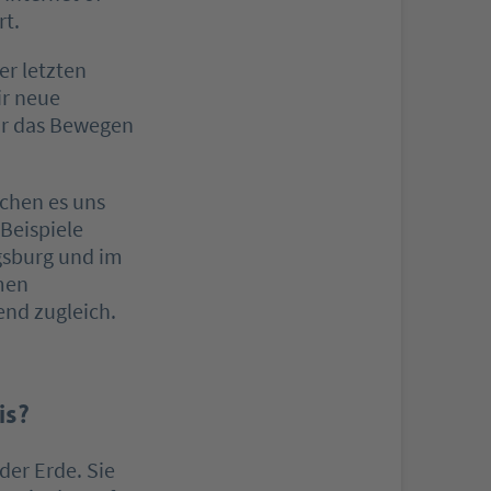
rt.
er letzten
ir neue
ür das Bewegen
chen es uns
 Beispiele
gsburg und im
rmen
end zugleich.
is?
 der Erde. Sie