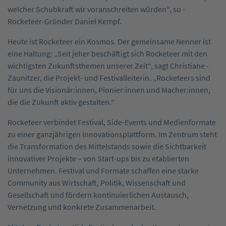
welcher Schubkraft wir voranschreiten ­würden“, so ­
Rocketeer-Gründer Daniel Kempf.
Heute ist Rocketeer ein Kosmos. Der ­gemeinsame Nenner ist
eine Haltung: „Seit jeher beschäftigt sich Rocketeer mit den
wichtigsten Zukunfts­themen unserer Zeit“, sagt Christiane ­
Zaunitzer, die Projekt- und Festivalleiterin. ­„Rocketeers sind
für uns die Visionär:innen, Pionier:innen und Macher:innen,
die die Zukunft aktiv gestalten.“
Rocketeer verbindet Festival, Side-Events und Medienformate
zu einer ganzjährigen Innovationsplattform. Im Zentrum steht
die Transformation des Mittelstands sowie die Sichtbarkeit
innovativer Projekte – von Start-ups bis zu etablierten
Unternehmen. Festival und Formate schaffen eine starke
Community aus Wirtschaft, Politik, Wissenschaft und
Gesellschaft und fördern kontinuierlichen Austausch,
Vernetzung und konkrete ­Zusammenarbeit.