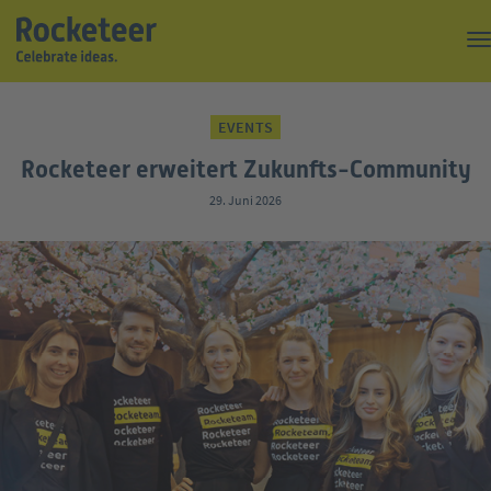
Kaffeepause
EVENTS
Top of the Rock
Rocketeer erweitert Zukunfts-Community
Events
29. Juni 2026
Magazin
Suche
Über uns
Kontakt