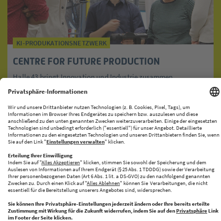
KI-PRODUKATIONSNETZWERK
CENTRE FOR FUTURE PRODUCTION
Halle 43 bringt Innovation und Industrie zusammen
START-UP SZENE
Doppeltes Jubiläum - Ökosystem statt Ego-
System
Die DZ.S Founders Factory stärkt Augsburgs wachsende Start-
up-Szene als zentraler Ort für Innovation, Vernetzung und die
Zusammenarbeit ...