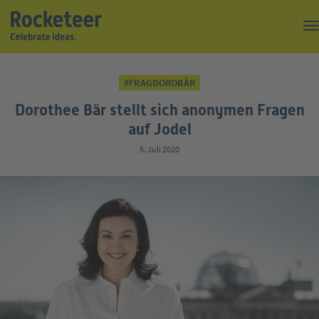
Kaffeepause
#FRAGDOROBÄR
Top of the Rock
Dorothee Bär stellt sich anonymen Fragen
Events
auf Jodel
5. Juli 2020
Magazin
Suche
Über uns
Kontakt