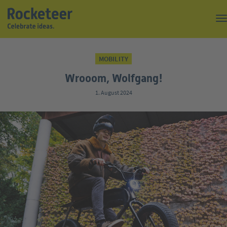
Kaffeepause
MOBILITY
Top of the Rock
Wrooom, Wolfgang!
Events
1. August 2024
Magazin
Suche
Über uns
Kontakt