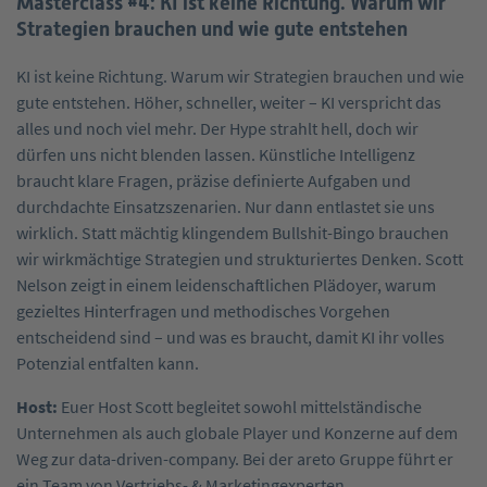
Masterclass #4: KI ist keine Richtung. Warum wir
Strategien brauchen und wie gute entstehen
KI ist keine Richtung. Warum wir Strategien brauchen und wie
gute entstehen. Höher, schneller, weiter – KI verspricht das
alles und noch viel mehr. Der Hype strahlt hell, doch wir
dürfen uns nicht blenden lassen. Künstliche Intelligenz
braucht klare Fragen, präzise definierte Aufgaben und
durchdachte Einsatzszenarien. Nur dann entlastet sie uns
wirklich. Statt mächtig klingendem Bullshit-Bingo brauchen
wir wirkmächtige Strategien und strukturiertes Denken. Scott
Nelson zeigt in einem leidenschaftlichen Plädoyer, warum
gezieltes Hinterfragen und methodisches Vorgehen
entscheidend sind – und was es braucht, damit KI ihr volles
Potenzial entfalten kann.
Host:
Euer Host Scott begleitet sowohl mittelständische
Unternehmen als auch globale Player und Konzerne auf dem
Weg zur data-driven-company. Bei der areto Gruppe führt er
ein Team von Vertriebs- & Marketingexperten.