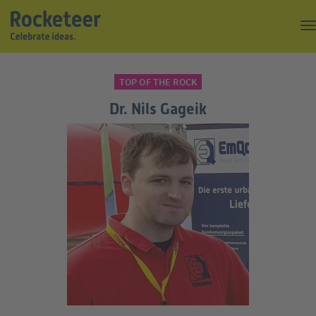
Kaffeepause
TOP OF THE ROCK
Top of the Rock
Dr. Nils Gageik
Events
Magazin
Suche
Über uns
Kontakt