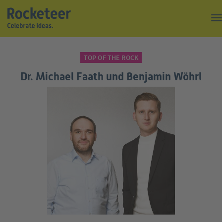
Kaffeepause
TOP OF THE ROCK
Top of the Rock
Dr. Michael Faath und Benjamin Wöhrl
Events
Magazin
Suche
Über uns
Kontakt