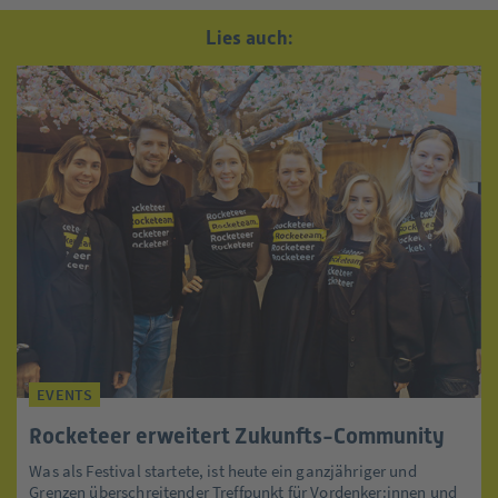
Lies auch:
EVENTS
Rocketeer erweitert Zukunfts-Community
Was als Festival startete, ist heute ein ganzjähriger und
Grenzen überschreitender Treffpunkt für Vordenker:innen und