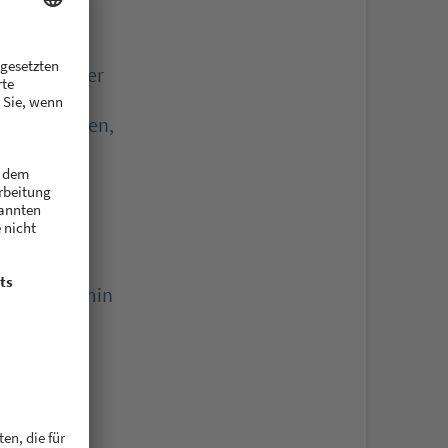
s SEO-Metier
er bei der
isches Wissen,
m Notartermin
 überzeugt,
 der