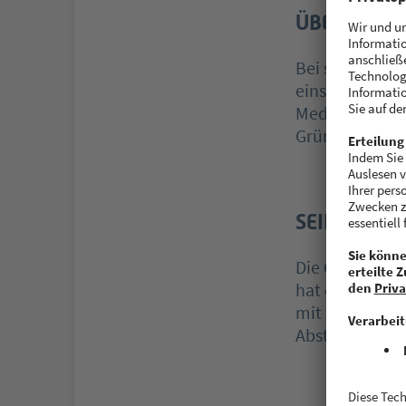
ÜBER ANDR
Bei seinem On
einsteigen. Di
Mediengruppe P
Gründlichkeit
SEIN ROCK
Die Gründung 
hat er in ein
mit einzustei
Abstellkammer