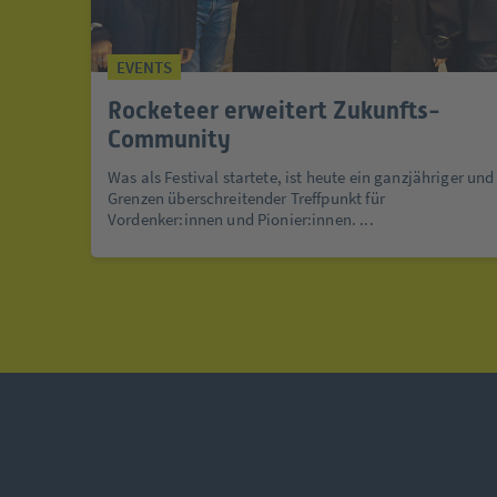
EVENTS
Rocketeer erweitert Zukunfts-
Community
Was als Festival startete, ist heute ein ganzjähriger und
Grenzen überschreitender Treffpunkt für
Vordenker:innen und Pionier:innen. ...