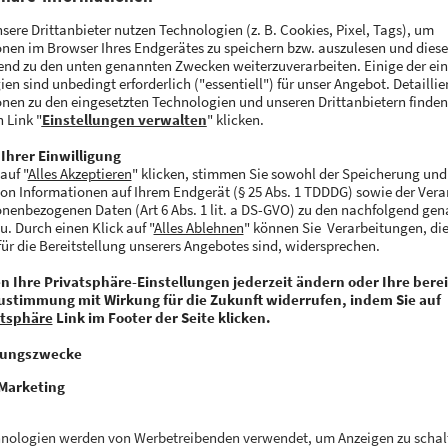
EAS:
line-Medien-Studium in Furtwangen konnte er früh in
eses Wissen hat er als Inhouse-Suchmaschinenoptimier
ressedruck vertieft. Eigenschaften wie breites techn
 und Beharrlichkeit machen ihn zum Rocketeer.
ETEER-MOMENT:
des seowerks vor gut sechs Jahren. Am Abend vor de
em langen Gespräch noch Mitgründer Niko Steeb davon
gen. Die ersten Monate haben die beiden gemeinsam in
 einer Bürogemeinschaft verbracht.