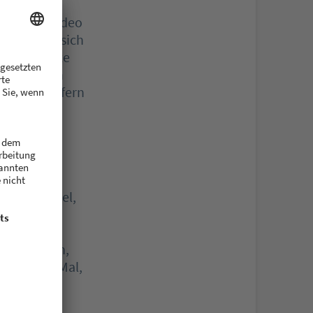
l die Kurzvideo
htete, hat sich
le Gerichte
sollen sich
Haustür liefern
2 sind
eit kein Ziel,
rls sieht
 großes
n monatlich,
 das erste Mal,
Millionen