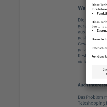
Was bekomm
Die Speisekart
gerade angesag
aus dem Verka
gestartet hat,
Gewinnbeteilig
gesetzt hat. L
Restaurant an 
vielverspreche
Auch interess
Das Problem m
Teleshopping f