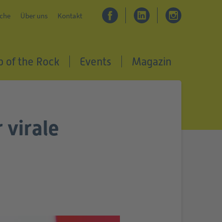
che
Über uns
Kontakt
p of the Rock
Events
Magazin
 virale