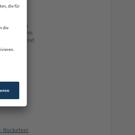
achdem, was
pte am Gewinn
r einen Trend
um Ziel
aus dem
n und so
– Rocketeer