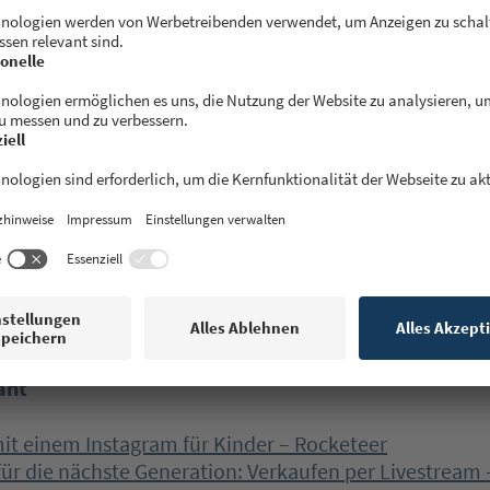
en die Urheber:innen?
e der TikTok Kitchen soll regelmäßig wechseln – je n
t ist. Unklar ist noch, ob auch die Urheber der Reze
uf der Gerichte teilhaben werden. Herauszufinden, we
 ist meistens schwierig. Das wird eine Hürde bei der
ung von Creators sein. Auch wenn TikTok sich diese z
aut Bloomberg hatte TikTok angekündigt, die Profite 
die Erfinder:innen der Gerichte weitergeben zu wolle
nde kulinarische Talente zu fördern.
ant
it einem Instagram für Kinder – Rocketeer
ür die nächste Generation: Verkaufen per Livestream 