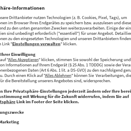
staurant für TikTok-Gerichte. Mit „TikTok Kitchen“ wil
e Vision Wahrheit werden lassen. Wie
Bloomberg
beric
al mit
Virtual Dining Concepts
zusammengetan, um vira
es Lieferservices anzubieten. Kunden und Kundinnen 
, das auf der App gerade trendet, ganz einfach vor die 
.
urants geplant
l in den USA mit 300 Restaurants starten. Bis Ende 202
 als 1000 geplant. Vor Ort Restaurants seien aber derz
schränkt sich auf Lieferdienste. Mitgründer Robert Ea
al in der Idee, insbesondere weil TikTok so ein enorm
“ Das ist eine Plattform mit einer Milliarde Zuschauer
 wie die Zahlen zeigen – ständig engagiert sind. Es ist
arke wie diese gibt. Ein Publikum von Hunderten von 