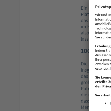
Ein eigenes Re
Plattform dies
das Videoport
im Rahmen ein
also das Essen
lassen können
1000 Resta
Die Aktion sol
insgesamt mehr
das Konzept be
großes Potenti
Publikum hat: 
die noch dazu –
dass es eine M
Menschen.“