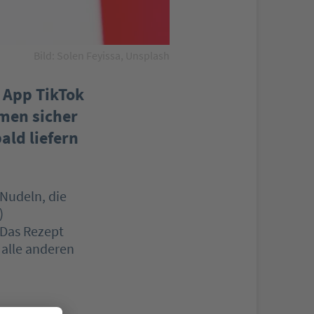
Bild: Solen Feyissa, Unsplash
 App TikTok
men sicher
ald liefern
Nudeln, die
)
 Das Rezept
 alle anderen