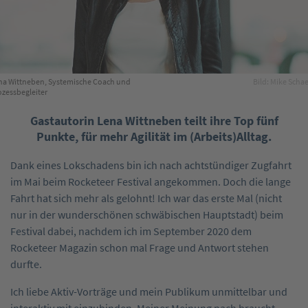
na Wittneben, Systemische Coach und
Bild: Mike Schae
ozessbegleiter
Gastautorin Lena Wittneben teilt ihre Top fünf
Punkte, für mehr Agilität im (Arbeits)Alltag.
Dank eines Lokschadens bin ich nach achtstündiger Zugfahrt
im Mai beim Rocketeer Festival angekommen. Doch die lange
Fahrt hat sich mehr als gelohnt! Ich war das erste Mal (nicht
nur in der wunderschönen schwäbischen Hauptstadt) beim
Festival dabei, nachdem ich im September 2020 dem
Rocketeer Magazin schon mal Frage und Antwort stehen
durfte.
Ich liebe Aktiv-Vorträge und mein Publikum unmittelbar und
interaktiv mit einzubinden. Meiner Meinung nach braucht