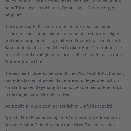
die Müllabfuhr hätten? Warum bei der nächsten Begegnung
beim Tonne leeren nicht ein „Danke“ ans „Guten Morgen“
hängen?
Den Supermarkt Kassiererinnen beim Einpacken einen
„schönen Feierabend“ wünschen und auch sehr redseligen
und mitteilungsbedürftigen älteren Sitznachbarn in Bus oder
Bahn beim Smalltalk ein Ohr schenken. Eine Generation, die
uns vieles erst ermöglicht hat und vielleicht zu Hause keinen
Zuhörer (mehr) hat.
Die vermeintlich selbstverständlichen Worte „Bitte“, „Danke“,
ausreden lassen ohne ein Satzende vom Gegenüber schon
zum lauthalsen Gegenangriff zu nutzen und ein offener Blick
in die Augen kann Wunder wirken.
Wem zollt ihr aus eurem persönlichen Umfeld Respekt?
Sprecht Eure Bewunderung und Anerkennung offen aus, in
den seltensten Fällen brechen uns dabei Zacken aus den