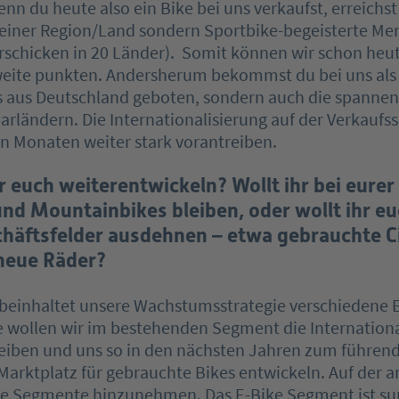
nn du heute also ein Bike bei uns verkaufst, erreichst
einer Region/Land sondern Sportbike-begeisterte Me
rschicken in 20 Länder). Somit können wir schon heut
eite punkten. Andersherum bekommst du bei uns als 
es aus Deutschland geboten, sondern auch die spannen
rländern. Die Internationalisierung auf der Verkaufss
n Monaten weiter stark vorantreiben.
r euch weiterentwickeln? Wollt ihr bei eurer
nd Mountainbikes bleiben, oder wollt ihr eu
häftsfelder ausdehnen – etwa gebrauchte C
neue Räder?
 beinhaltet unsere Wachstumsstrategie verschiedene 
e wollen wir im bestehenden Segment die Internationa
reiben und uns so in den nächsten Jahren zum führen
arktplatz für gebrauchte Bikes entwickeln. Auf der a
ue Segmente hinzunehmen. Das E-Bike Segment ist s