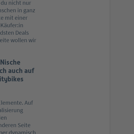
 du nicht nur
nschen in ganz
e mit einer
Käufer:in
dsten Deals
eite wollen wir
 Nische
ch auch auf
itybikes
Elemente. Auf
lisierung
den
nderen Seite
uper dynamisch