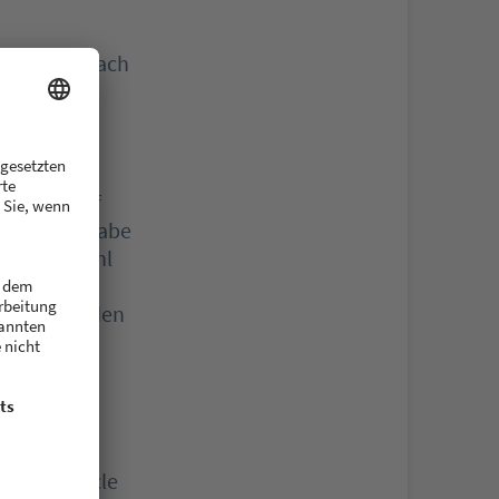
nn man einfach
war ich auf
en. Dafür habe
oßen Auswahl
er aus Köln
uf entschieden
ss es ein
bisherigen
en
genutzt
die Idee zu
 mit buycycle