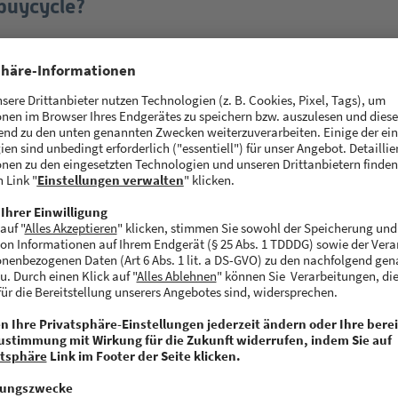
buycycle?
online Plattform für gebrauchte Fahrräder. Bei uns ka
n Bike verkaufen und gebrauchte Räder kaufen.
 Idee zu buycycle entstanden?
persönlichen Bedarf – nach meinem ersten Triathlon 
 einem Rennrad. Ich wollte ein gebrauchtes Rad kauf
en Kleinanzeigenportale durchsucht und aus einer gr
endes Bike gefunden. Die Abwicklung mit dem Verkäuf
 so kompliziert und risky, dass ich mich gegen den Ka
n ein neues Bike bestellt habe. Das hat mir gezeigt, da
tial auf dem Gebrauchtfahrradmarkt gibt, jedoch die 
cht wirklich das Service Bedürfnis (besonders bei hoh
rfüllen und so vorhandene Ressourcen nicht optimal 
und Flo haben ähnliche Erfahrungen gemacht. So ist 
tanden. Anfang 2021 haben wir uns dann entschlossen