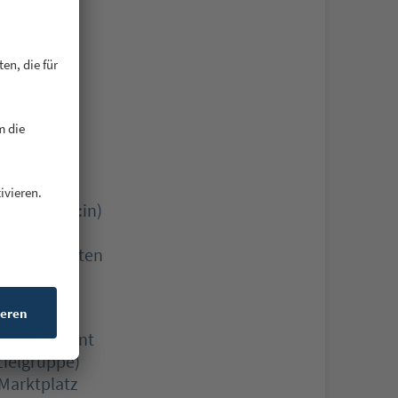
brauchten
kaufen,
ei uns im
infach und
dem
zur Käufer:in)
schaffen,
en gebrauchten
ktplätzen,
 Sportsegment
Zielgruppe)
 Marktplatz