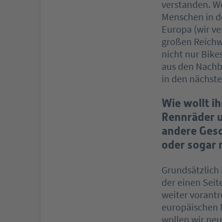
verstanden. We
Menschen in d
Europa (wir ve
großen Reichw
nicht nur Bik
aus den Nachba
in den nächste
Wie wollt ih
Rennräder u
andere Gesc
oder sogar 
Grundsätzlich
der einen Seit
weiter vorant
europäischen M
wollen wir ne