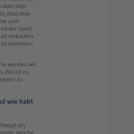
nräder oder
el, dass man
bzw. zum
und der Sport
nrad verkaufen
er zu kommen,
 So werden wir
Ziel ist es,
besser zu
nd wie habt
rhaupt ein
ungen, welche