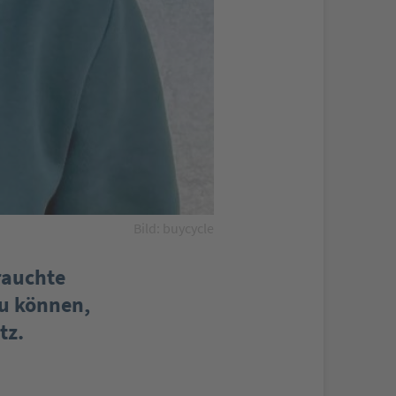
Bild: buycycle
rauchte
u können,
tz.