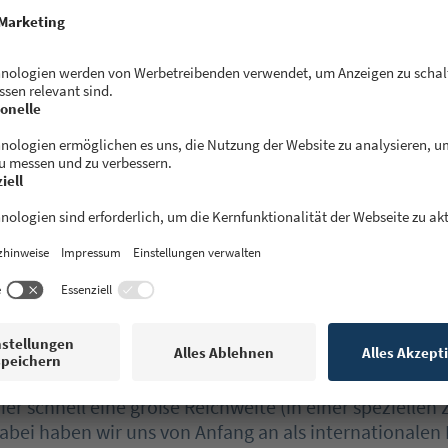
n und wir sind aus unseren alten Jobs raus, um den ge
eiter zu professionalisieren.
e ich mein Fahrrad bei Buycycle kaufen/ver
on bekanntere Seiten gibt?
sind zwei Dinge entscheidend. Zuerst einmal stehen b
odukt und die Services. Man kann bei uns also sehr e
n Fahrrad verkaufen bzw. kaufen. Durch Services wie 
 (wir holen das Rad zu Hause ab und bringen es zum/
chen Carbon-Rahmen Scans wollen wir eine Experience 
ert. Da jeder Service auf den Handel mit hochwertig
t ist, unterscheiden wir uns stark zu allgemeinem Mar
üchern, Rasierern etc. auch Fahrräder listen.
nkt ist die Internationalität. Wir sind bewusst nur im
ier schnell eine große Reichweite (in einer speziellen 
bei haben wir uns von Anfang an als internationalen