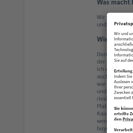
Was macht 
Wir sind eine 
und sicher sei
Wie ist die
Durch unseren 
der Suche nach
ich die üblich
auch ein pass
war allerdings
und stattdesse
riesiges Poten
Plattformen ni
Kaufpreisen) e
werden. Jonas 
buycycle ents