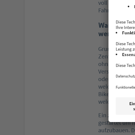
voll zu starte
Fahrradmarkt w
Warum sollt
wenn es sch
Grundsätzlich 
Zentrum das Pr
ohne Risiko ei
Versandsupport
oder zusätzli
welche begeist
Bikes ausgeleg
welche neben B
Ein zweiter Pu
gestartet um h
aufzubauen. Da