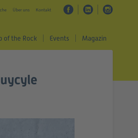
che
Über uns
Kontakt
p of the Rock
Events
Magazin
buycyle