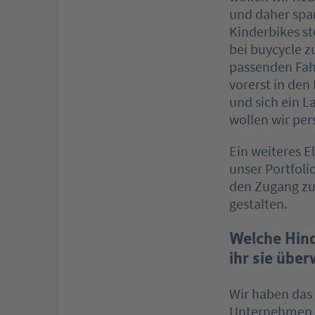
und daher spa
Kinderbikes s
bei buycycle z
passenden Fah
vorerst in den
und sich ein 
wollen wir pe
Ein weiteres E
unser Portfoli
den Zugang zu 
gestalten.
Welche Hind
ihr sie übe
Wir haben das
Unternehmen g