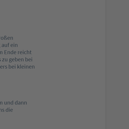
großen
 auf ein
m Ende reicht
s zu geben bei
ers bei kleinen
am und dann
ns die