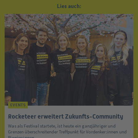
Lies auch:
EVENTS
Rocketeer erweitert Zukunfts-Community
Was als Festival startete, ist heute ein ganzjähriger und
Grenzen überschreitender Treffpunkt für Vordenker:innen und
Pionier:innen. ...