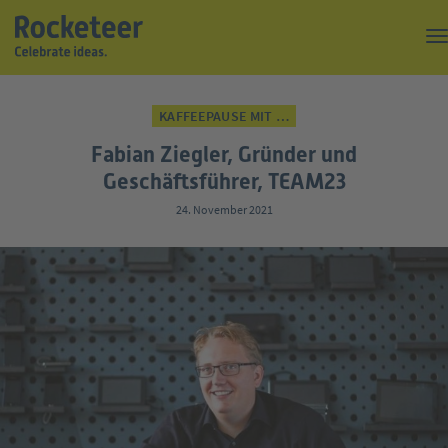
Kaffeepause
KAFFEEPAUSE MIT …
Top of the Rock
Fabian Ziegler, Gründer und
Events
Geschäftsführer, TEAM23
24. November 2021
Magazin
Suche
Über uns
Kontakt