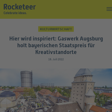
Kaffeepause
KULTURWIRTSCHAFT
Top of the Rock
Hier wird inspiriert: Gaswerk Augsburg
Events
holt bayerischen Staatspreis für
Kreativstandorte
Magazin
18. Juli 2022
Suche
Über uns
Kontakt