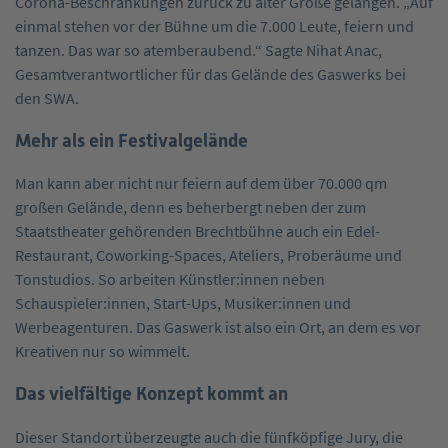
Corona-Beschränkungen zurück zu alter Größe gelangen. „Auf
einmal stehen vor der Bühne um die 7.000 Leute, feiern und
tanzen. Das war so atemberaubend.“ Sagte Nihat Anac,
Gesamtverantwortlicher für das Gelände des Gaswerks bei
den SWA.
Mehr als ein Festivalgelände
Man kann aber nicht nur feiern auf dem über 70.000 qm
großen Gelände, denn es beherbergt neben der zum
Staatstheater gehörenden Brechtbühne auch ein Edel-
Restaurant, Coworking-Spaces, Ateliers, Proberäume und
Tonstudios. So arbeiten Künstler:innen neben
Schauspieler:innen, Start-Ups, Musiker:innen und
Werbeagenturen. Das Gaswerk ist also ein Ort, an dem es vor
Kreativen nur so wimmelt.
Das vielfältige Konzept kommt an
Dieser Standort überzeugte auch die fünfköpfige Jury, die