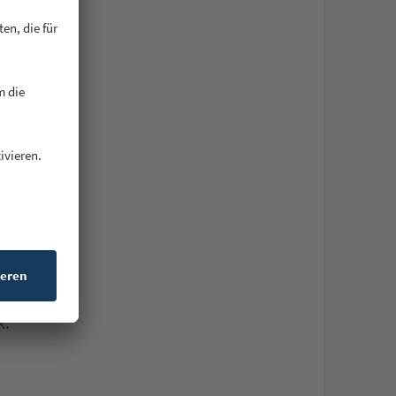
hreibt uns
ützung
ine, die
gsburg, der
k.