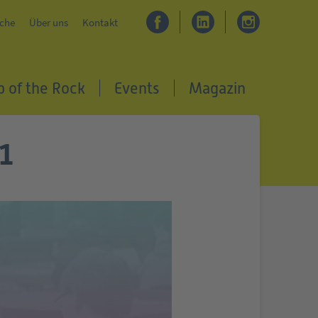
che
Über uns
Kontakt
p of the Rock
Events
Magazin
21