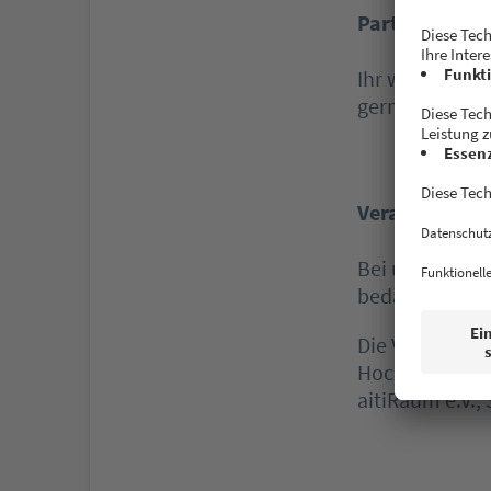
Partner werd
Ihr wollt als 
gerne eine E-M
Veranstalter 
Bei unseren
Pa
bedanken!
Die Veranstalt
Hochschule Aug
aitiRaum e.V.