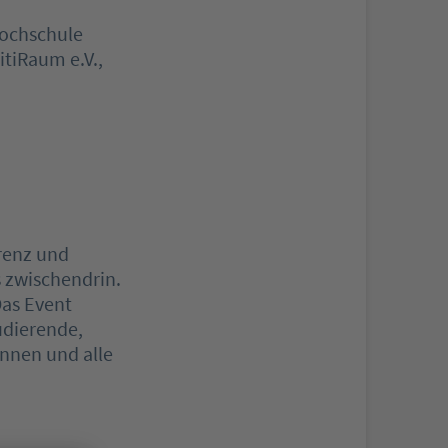
Hochschule
itiRaum e.V.,
erenz und
 zwischendrin.
Das Event
tudierende,
innen und alle