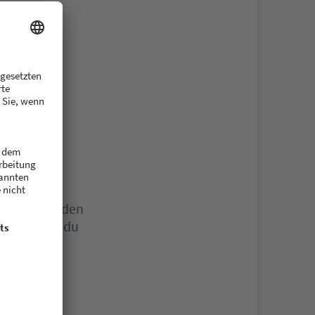
er
n.
estätigung den
er:in hast du