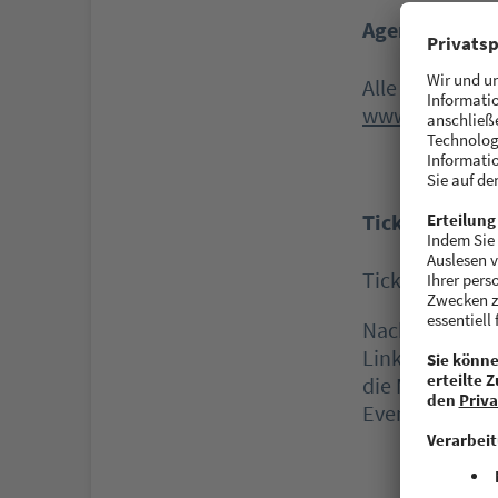
Agenda & Info
Alle wichtigen
www.hackerki
Tickets & Tes
Tickets könne
Nach dem Tick
Link zum Even
die Möglichke
Eventoberfläc