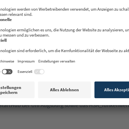
en
Partner der Hackerkiste beim Event dabei sein? Dann sc
ail an
info@hackerkiste.de
& Partner
rtnern
möchten wir uns ganz herzlich für die Unterst
er sind das Digitale Zentrum Schwaben (DZ.S), Web&W
sburg, die Fakultät für Informatik der Universität Au
, StartHub der Uni Augsburg sowie das HSA_funkenwer