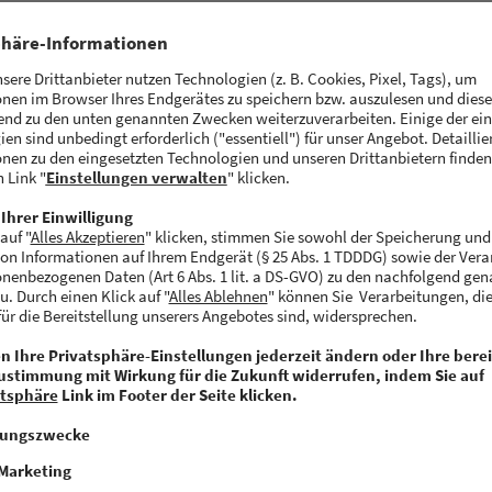
s
 Informationen rund um die Hackerkiste findet ihr unt
ste.de
ttermin
n unter
www.hackerkiste.de/#tickets
erworben werde
etkauf via Xing bekommst du mit der Xing-Anmeldeb
t sowie deine persönliche Ticketnummer. Als Teilnehm
it am 30. September zwischen 16.00 und 17.00 Uhr die
he kennenzulernen und zu erkunden.