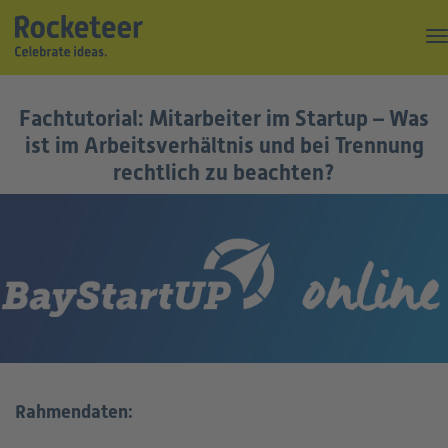
Kaffeepause
Fachtutorial: Mitarbeiter im Startup – Was
Top of the Rock
ist im Arbeitsverhältnis und bei Trennung
rechtlich zu beachten?
Events
Magazin
Suche
Über uns
Kontakt
Rahmendaten: