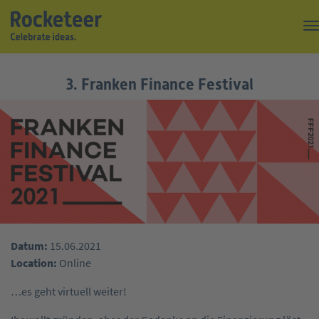
Kaffeepause
3. Franken Finance Festival
Top of the Rock
Events
Magazin
Suche
Über uns
Datum:
15.06.2021
Kontakt
Location:
Online
…es geht virtuell weiter!