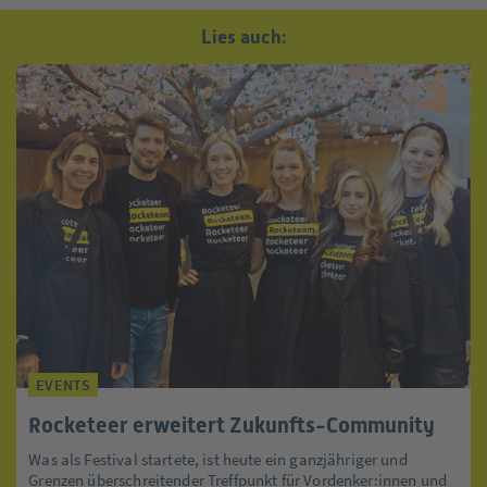
Lies auch:
EVENTS
Rocketeer erweitert Zukunfts-Community
Was als Festival startete, ist heute ein ganzjähriger und
Grenzen überschreitender Treffpunkt für Vordenker:innen und