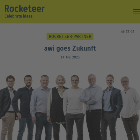
Kaffeepause
ANZEIGE
ROCKETEER-PARTNER
Top of the Rock
awi goes Zukunft
Events
14. Mai 2025
Magazin
Suche
Über uns
Kontakt