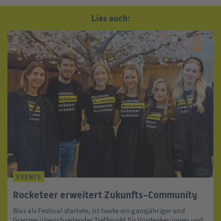
Lies auch:
EVENTS
Rocketeer erweitert Zukunfts-Community
Was als Festival startete, ist heute ein ganzjähriger und
Grenzen überschreitender Treffpunkt für Vordenker:innen und