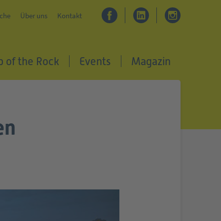
che
Über uns
Kontakt
p of the Rock
Events
Magazin
en