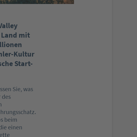
Valley
 Land mit
llionen
hler-Kultur
che Start-
ssen Sie, was
r des
n
ahrungsschatz.
ps beim
die einen
ette