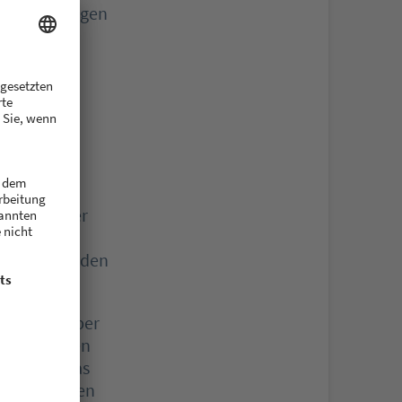
orreiter prägen
srael die
lobal die
ie
, sagt
hlichem oder
st von
sie schlägt den
vationstreiber
änner müssen
bedeutet das
sch-digitalen