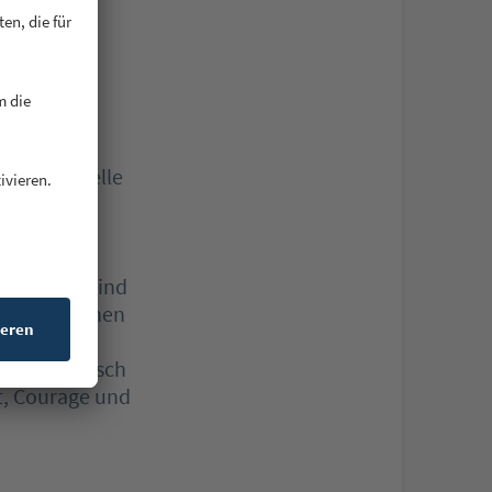
nt oder
leye“, sagt
nderungswelle
e
sowie das
b Mitte der
ren: „Wir sind
d. Wir kennen
shalb
uf den typisch
t, Courage und