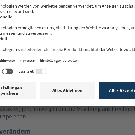
mancher Algorithmus, der während der Armeezeit erler
ird, wird später zur Basis für ein Start-up, siehe Mobi
 in Israel!
ründe für den Gründerboom nennt Rykower die Einwa
ter russischer Juden nach der Wende in den 90ern, di
ut des Landes und den Mangel an großen Industrien 
te staatliche Engagement in puncto Venture-Kapital a
wieder zum typischen israelischen Spirit zurückzukeh
nehmer und gleichzeitig ein überschaubar kleines Lan
flache Hierarchien und entscheiden gemeinsam und de
“ Letztlich, resümiert Rykower, bauen die Menschen a
harakter, jene unvergleichliche Mischung aus Frechhei
uzpe eben.
 verändern