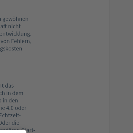
ben gewöhnen
aft nicht
entwicklung.
 von Fehlern,
ngskosten
mt das
ich in dem
b in den
ie 4.0 oder
Echtzeit-
Oder die
endären Start-