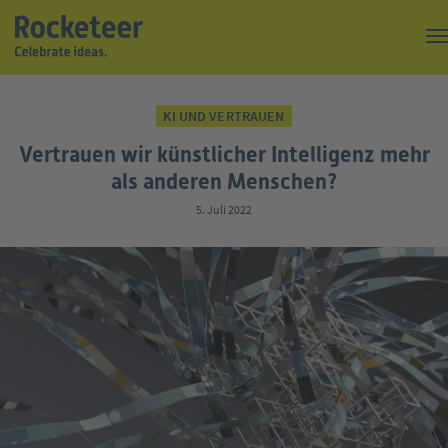
Kaffeepause
KI UND VERTRAUEN
Top of the Rock
Vertrauen wir künstlicher Intelligenz mehr
Events
als anderen Menschen?
5. Juli 2022
Magazin
Suche
Über uns
Kontakt