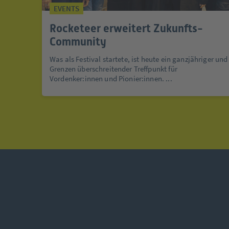
EVENTS
Rocketeer erweitert Zukunfts-
Community
Was als Festival startete, ist heute ein ganzjähriger und
Grenzen überschreitender Treffpunkt für
Vordenker:innen und Pionier:innen. ...