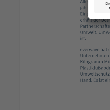
Allerdings ist 
jahrelange Fo
Einsätze auf d
erhält der Bet
Partnerschaft
Umwelt. Umwelt
ist.
everwave hat d
Unternehmen ho
Kilogramm Mül
Plastikfußabdr
Umweltschutz, 
Hand. Es ist e