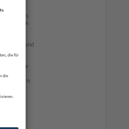
 Die hieraus
em Deutschen
lle
gesammelte
r verwerten und
in hohes
uch nur eine
rbrannt zu
icklungsteams
von neuen
ion in