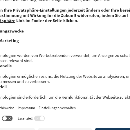
.
 sind am Projekt beteiligt, denn sie scannen den Müll.
Aufnahmen analysiert eine KI, in Kooperation mit d
itut für Künstliche Intelligenz. So ergeben sich wertvo
über Herkunft und Zusammensetzung des Mülls. Das 
 sich dadurch mit lokalen Recyclingpartnern effektive
den Recyclingstrukturen optimiert. Denn Plastik hat e
otenzial. „Nachhaltig und intelligent designt, können
lle in eine Kreislaufwirtschaft geführt werden, ohne a
ten Eigenschaften einzubüßen – statt, wie so häufig, ve
rt Jacqueline Plaster, Teil des Forschungs- und Entw
Daher beteiligt sich das Start-up ebenso am Aufbau 
n im Recyclingbereich wie etwa eine eigene Sortierstat
nsives Vorhaben