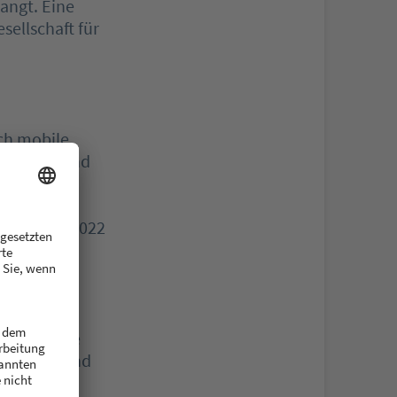
langt. Eine
sellschaft für
ch mobile
gs sind, und
ei zur
.000
 Frühjahr 2022
Einsatz.
s- und
higt deren
 nicht
n, um beide
von Bertrand
ns Label