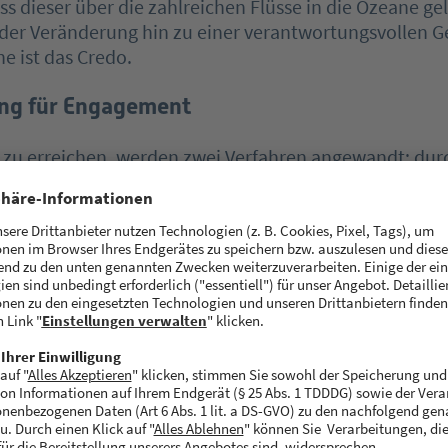
ss dieser über die zahlreichen Flüsse in die Ozeane ge
 der Veränderung hin zu ­einer verantwortungsvollen Ge
e ist das Credo.
ng für Engagement
l zu erreichen, werden zwei Verfahren angewandt: dur
sammelboote, die bereits in Europa und Asien ­unterwe
llierte Filter-Plattform namens HiveX. Die insgesamt dr
henden Müllsammelboote haben seit 2020 bereits 692
l aus Flüssen wie Donau oder Mekong gesammelt. Im
form HiveX zum ersten Mal in Padua nahe Venedig zum 
et sie sich noch in einer weiterführenden Entwicklung
ase. HiveX wird stationär auf Flüssen befestigt, beru
ängt so den Abfall auf. Überall dort, wo die Plattform
 in Zukunft einmal das CollectiX-Boot Abhilfe schaffe
inander zu verbinden. Die Solar Impulse Foundation 
ide Methoden mit dem Solar Impulse Efficient Solutio