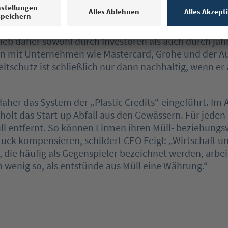
der Erfolg des Start-ups an wirtschaftliche Faktoren ge
rschung, die Entwicklung der Technik und schließlich
er ganzen Welt sind teuer“, sagt CEO Clemens Feigl. U
rieb daher sowohl durch Investoren als auch durch jah
en mit Unternehmen wie Mastercard, Grohe und der Aud
schutz ist schließlich nur dann nachhaltig, wenn er
aher das System der „Plastic Credits“ eingeführt. Im 
lt das Start-up Abfall aus den Gewässern. Für jeden 
l entfernt. So können Firmen ihren Müll- beziehungs
uck kompensieren, schildert CEO Feigl: „Wirtschaft u
die häufig als Gegenspieler bezeichnet werden, arbei
in wenig so, als entstünde aus Müll eine Währung.“