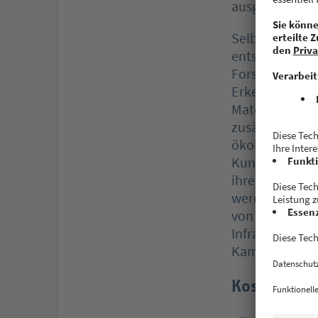
ausgezeichnet
Selbst Drohnen
entstandenen 
Forschungsinst
Erkenntnisse 
Material lässt
zusätzlich wer
ökologisches P
Kunststoffabfä
ihrer effizien
werden“, erklä
von everwave. 
Infrastrukture
Kambodscha.
Kosteninte