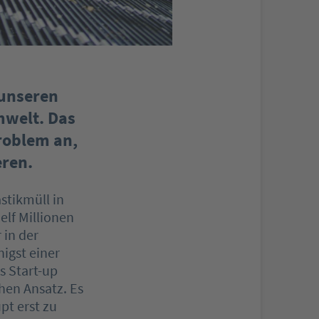
 unseren
mwelt. Das
roblem an,
eren.
stikmüll in
lf Millionen
 in der
nigst einer
as Start-up
hen Ansatz. Es
pt erst zu