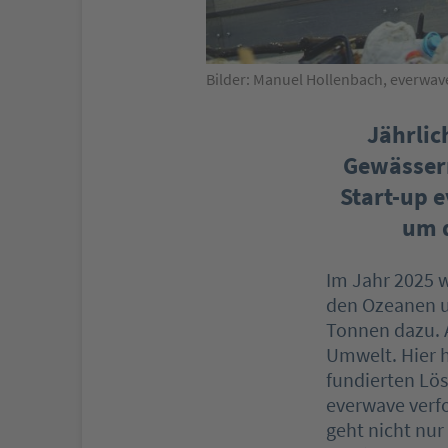
Bilder: Manuel Hollenbach, everwav
Jährlic
Gewässern
Start-up 
um d
I
m Jahr 2025 w
den Ozeanen u
Tonnen dazu. A
Umwelt. Hier h
fundierten Lösu
everwave verfo
geht nicht nur