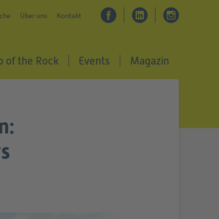
che
Über uns
Kontakt
p of the Rock
Events
Magazin
n:
rs