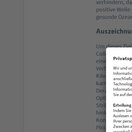
verhindern, da
positive Welle
gesunde Ozean
Auszeichnu
Um dieses Zie
CollectiX-Müll
eine fest insta
Verfügung ste
Kilogramm Mül
kam die Platt
Derzeit befind
Optimierungsph
Strömung und f
hinkommt, soll
Konzepte mite
Piccard hat be