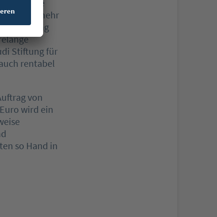
knüpft. „Die
 mehr und mehr
nterstützung
relange
i Stiftung für
 auch rentabel
Auftrag von
Euro wird ein
weise
nd
ten so Hand in