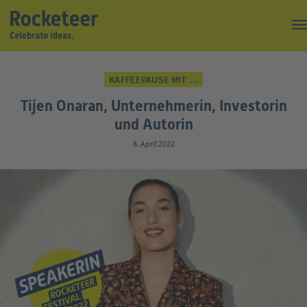
Kaffeepause
KAFFEEPAUSE MIT …
Top of the Rock
Tijen Onaran, Unternehmerin, Investorin
Events
und Autorin
8. April 2022
Magazin
Suche
Über uns
Kontakt