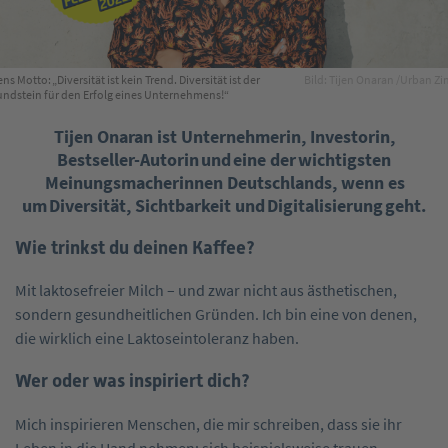
ens Motto: „Diversität ist kein Trend. Diversität ist der
Bild: Tijen Onaran /Urban Zi
undstein für den Erfolg eines Unternehmens!“
Tijen Onaran ist Unternehmerin, Investorin,
Bestseller-Autorin und eine der wichtigsten
Meinungsmacherinnen Deutschlands, wenn es
um Diversität, Sichtbarkeit und Digitalisierung geht.
Wie trinkst du deinen Kaffee?
Mit laktosefreier Milch – und zwar nicht aus ästhetischen,
sondern gesundheitlichen Gründen. Ich bin eine von denen,
die wirklich eine Laktoseintoleranz haben.
Wer oder was inspiriert dich?
Mich inspirieren Menschen, die mir schreiben, dass sie ihr
Leben in die Hand nehmen; sich beispielsweise trauen,