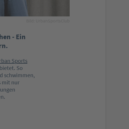
Bild: UrbanSportsClub
hen - Ein
rn.
rban Sports
bietet. So
bad schwimmen,
 mit nur
sungen
en.