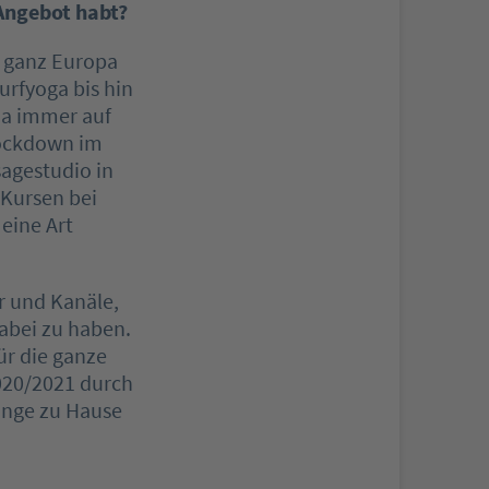
 Angebot habt?
n ganz Europa
rfyoga bis hin
ja immer auf
Lockdown im
sagestudio in
-Kursen bei
eine Art
er und Kanäle,
abei zu haben.
ür die ganze
2020/2021 durch
tange zu Hause