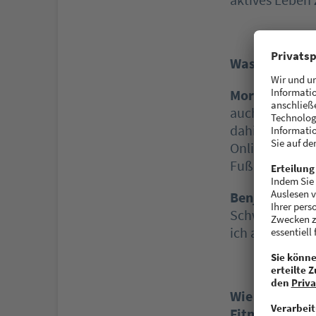
Was sind eure
Moritz:
Functi
auch bei unser
dahin würde ic
Online-Kurs pe
Fußball kommt 
Benjamin:
Neb
Schwimmen spie
ich aus Nürnbe
Wie funktioni
Fitnessanbiet