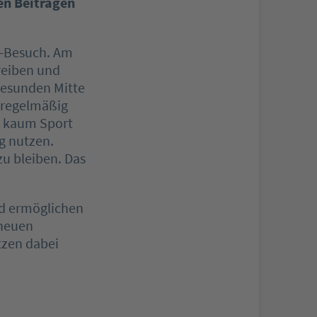
en Beiträgen
er-Besuch. Am
treiben und
 gesunden Mitte
r regelmäßig
ie kaum Sport
g nutzen.
u bleiben. Das
nd ermöglichen
 neuen
tzen dabei