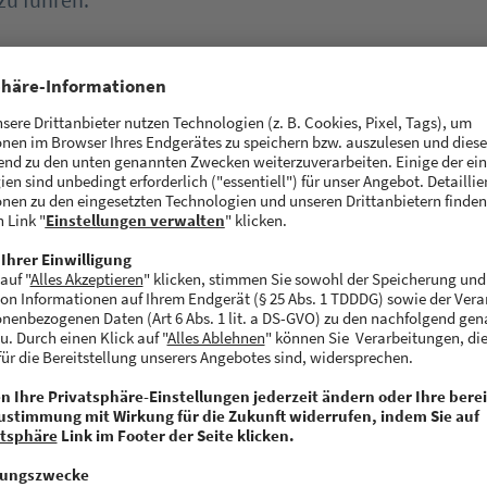
 Lieblingssportarten?
onal Training, Schwimmen und Klettern, ab und zu Su
en Partnern in Südeuropa. In Portugal haben wir Felse
h gerne mal wieder reisen. Wenn die Zeit knapp ist, m
r Livestream bei unseren Partnern, seit neuestem sog
auch ganz weit vorne, da sind Benjamin und ich uns 
en Functional Training, Klettern mit meinen Kindern
le ich auch am liebsten Fußball. Moritz kommt ja au
rg: Unsere Vereine unterstützen wir natürlich nach wi
ert Urban Sports Club und womit hebt ihr euch von
ern ab?