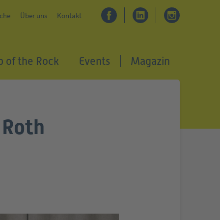
che
Über uns
Kontakt
p of the Rock
Events
Magazin
 Roth