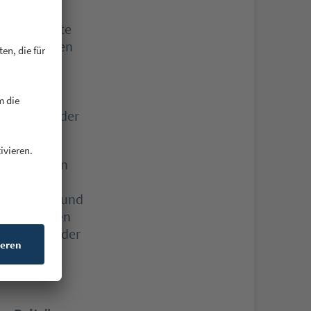
 und Flatrate
tarten können
ellen. Das
is hin zu
utschland,
nen Mitglieder
ining in den
ür unsere
es Online- und
 und aktiven
erstützung der