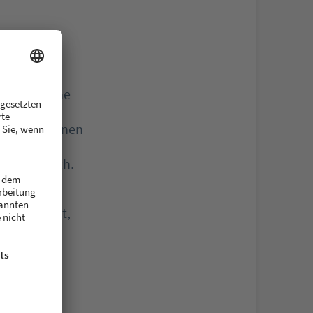
rfen – gerne
nklettern,
ache ich einen
ar Yoga.
sehr ähnlich.
 und
s Frankfurt,
e vor.
 anderen