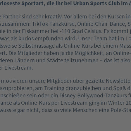
rioseste Sportart, die ihr bei Urban Sports Club im
Partner sind sehr kreativ. Vor allem bei den Kursen i
 zusammen: TikTok-Tanzkurse, Online-Chair-Dance, Su
ie in der Eiskammer bei -110 Grad Celsius. Es kommt 
, was als kurios empfunden wird. Unser Team hat im 
lsweise Selbstmassage als Online-Kurs bei einem Mas
ert. Die Mitglieder haben ja die Möglichkeit, an Online
deren Ländern und Städte teilzunehmen – das ist also 
r Livestream.
r motivieren unsere Mitglieder über gezielte Newslett
szuprobieren, am Training dranzubleiben und Spaß d
nschießen sein oder ein Disney-Bollywood-Tanzkurs f
Dance als Online-Kurs per Livestream ging im Winter 
 wusste gar nicht, dass so viele Menschen eine Pole-S