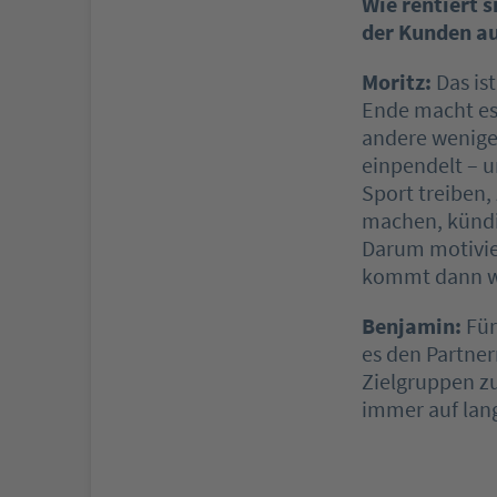
Wie rentiert 
der Kunden au
Moritz:
Das is
Ende macht es 
andere weniger
einpendelt – un
Sport treiben,
machen, kündi
Darum motivie
kommt dann w
Benjamin:
Für
es den Partner
Zielgruppen zu
immer auf lang