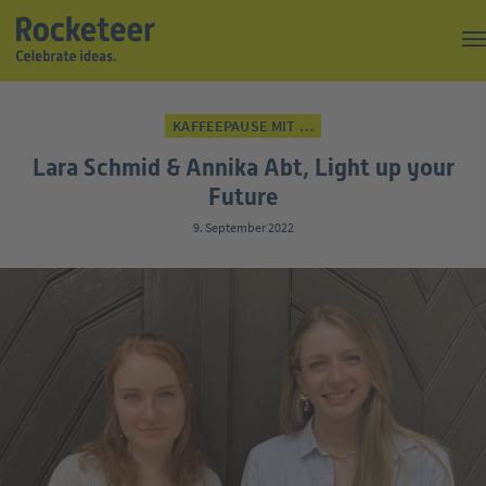
Kaffeepause
KAFFEEPAUSE MIT …
Top of the Rock
Lara Schmid & Annika Abt, Light up your
Events
Future
9. September 2022
Magazin
Suche
Über uns
Kontakt