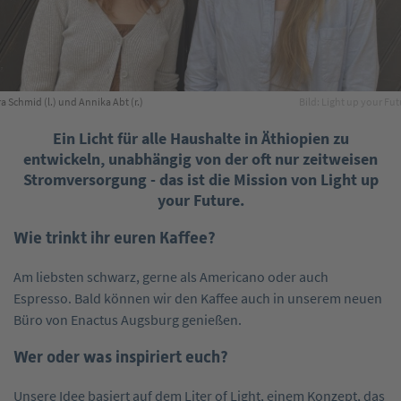
a Schmid (l.) und Annika Abt (r.)
Bild: Light up your Fu
Ein Licht für alle Haushalte in Äthiopien zu
entwickeln, unabhängig von der oft nur zeitweisen
Stromversorgung - das ist die Mission von Light up
your Future.
Wie trinkt ihr euren Kaffee?
Am liebsten schwarz, gerne als Americano oder auch
Espresso. Bald können wir den Kaffee auch in unserem neuen
Büro von Enactus Augsburg genießen.
Wer oder was inspiriert euch?
Unsere Idee basiert auf dem Liter of Light, einem Konzept, das